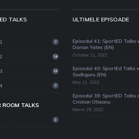
ED TALKS
ULTIMELE EPISOADE
Episodul 41: SportED Talks 
1
7
Dorian Yates (EN)
October 21, 2022
2
14
Episodul 40: SportEd Talks 
3
13
Sadhguru (EN)
May 11, 2022
4
7
Episodul 39: SportED Talks 
Cristian Olteanu
R ROOM TALKS
March 29, 2022
2