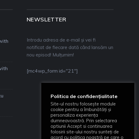
NEWSLETTER
Introdu adresa de e-mail și vei fi
with
notificat de fiecare dată când lansăm un
nou episod! Mulțumim!
with
[mc4wp_form id="21"]
cu
Politica de confidențialitate
Site-ul nostru folosește module
cookie pentru a îmbunătăți și
personaliza experiența
dumneavoastră. Prin selectarea
optiunii Accept si continuarea
folosirii site-ului nostru sunteți de
acord cu politica noastră pe care o