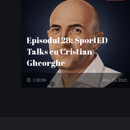
Episodul 28: SportED
Talks cu Cristian
Gheorghe
1:00:59
May 25, 2021