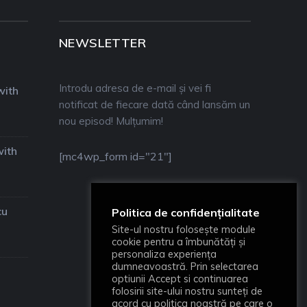
NEWSLETTER
Introdu adresa de e-mail și vei fi
with
notificat de fiecare dată când lansăm un
nou episod! Mulțumim!
with
[mc4wp_form id="21"]
cu
Politica de confidențialitate
Site-ul nostru folosește module
cookie pentru a îmbunătăți și
personaliza experiența
dumneavoastră. Prin selectarea
optiunii Accept si continuarea
folosirii site-ului nostru sunteți de
acord cu politica noastră pe care o