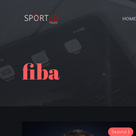
HOME
fiba
Sezonul 1