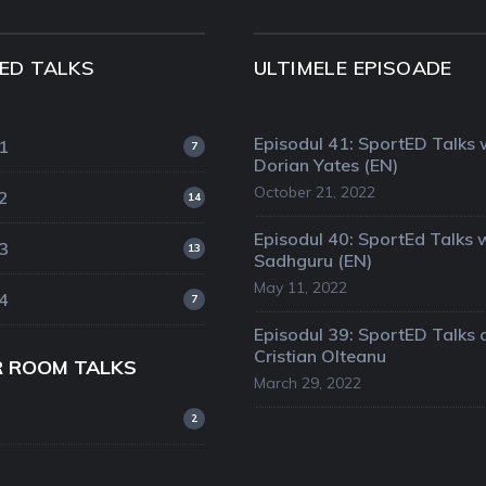
ED TALKS
ULTIMELE EPISOADE
Episodul 41: SportED Talks 
1
7
Dorian Yates (EN)
October 21, 2022
2
14
Episodul 40: SportEd Talks 
3
13
Sadhguru (EN)
May 11, 2022
4
7
Episodul 39: SportED Talks 
Cristian Olteanu
R ROOM TALKS
March 29, 2022
2