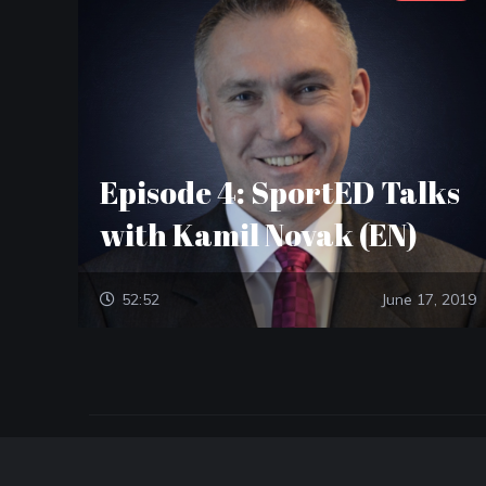
Episode 4: SportED Talks
with Kamil Novak (EN)
52:52
June 17, 2019