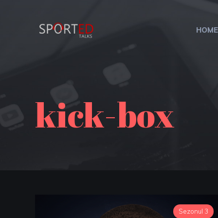
HOME
kick-box
Sezonul 3