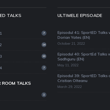
ED TALKS
ULTIMELE EPISOADE
Episodul 41: SportED Talks 
1
7
Dorian Yates (EN)
October 21, 2022
2
14
Episodul 40: SportEd Talks 
3
13
Sadhguru (EN)
May 11, 2022
4
7
Episodul 39: SportED Talks 
Cristian Olteanu
R ROOM TALKS
March 29, 2022
2