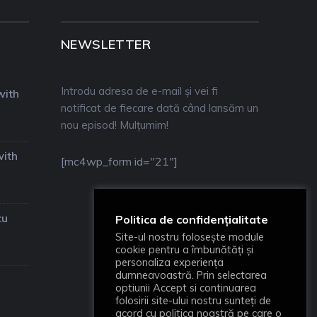
NEWSLETTER
Introdu adresa de e-mail și vei fi
with
notificat de fiecare dată când lansăm un
nou episod! Mulțumim!
with
[mc4wp_form id="21"]
cu
Politica de confidențialitate
Site-ul nostru folosește module
cookie pentru a îmbunătăți și
personaliza experiența
dumneavoastră. Prin selectarea
optiunii Accept si continuarea
folosirii site-ului nostru sunteți de
acord cu politica noastră pe care o