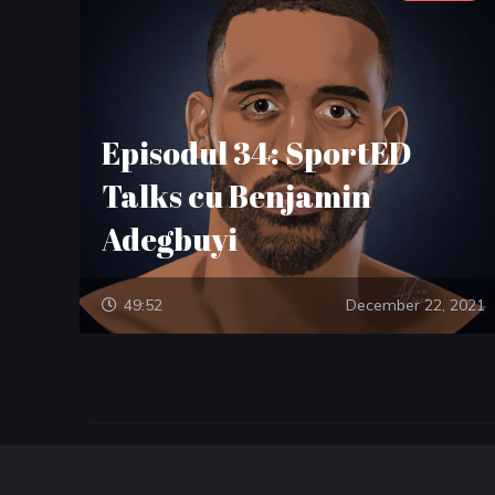
Episodul 34: SportED
Talks cu Benjamin
Adegbuyi
49:52
December 22, 2021