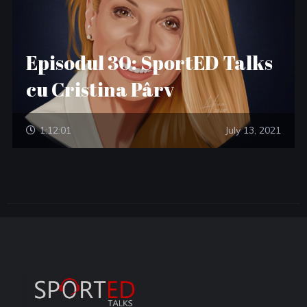
Episodul 30: SportED Talks
cu Cristina Pârv
1:12:01
July 13, 2021