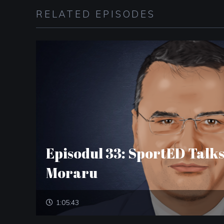
RELATED EPISODES
Episodul 33: SportED Talks
Moraru
1:05:43