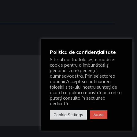
Politica de confidențialitate
Site-ul nostru folosește module
cookie pentru a îmbunătăți și
personaliza experiența
dumneavoastră. Prin selectarea
optiunii Accept si continuarea
folosirii site-ului nostru sunteți de
acord cu politica noastră pe care o
puteți consulta în secțiunea
dedicată..
Cookie Settings
Accept