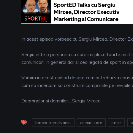
In acest episod vorbesc cu Sergiu Mircea, Director Ex
Sergiu este o persoana cu care imi place foarte mult s
comunicarii in general dar si cea legata de sport in spe
Vorbim in acest episod despre cum ar trebui sa constru
cum sa incercam sa construim campaniile pe nevoile ac
Doamnelor si domnilor….Sergiu Mircea.
banca transilvania
comunicare
onair
p