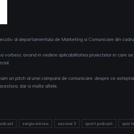
ecutiv al departamentului de Marketing si Comunicare din cadrul
a vorbesc avand in vedere aplicabilitatea proiectelor in care se
cial.
im un pitch al unei campanii de comunicare, despre ce asteptari 
estora, dar si multe altele.
odcast
sergiu mircea
sezonul 3
sport podcast
sporte