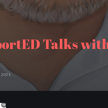
portED Talks wit
, 2021