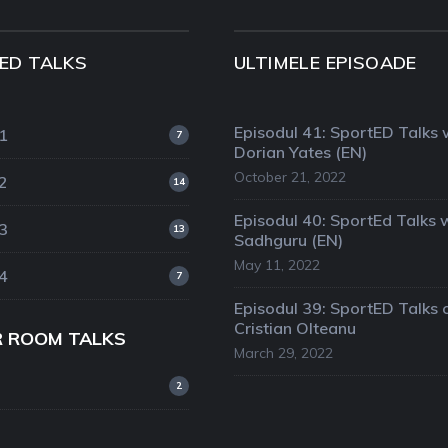
ED TALKS
ULTIMELE EPISOADE
Episodul 41: SportED Talks 
1
7
Dorian Yates (EN)
October 21, 2022
2
14
Episodul 40: SportEd Talks 
3
13
Sadhguru (EN)
May 11, 2022
4
7
Episodul 39: SportED Talks 
Cristian Olteanu
R ROOM TALKS
March 29, 2022
2