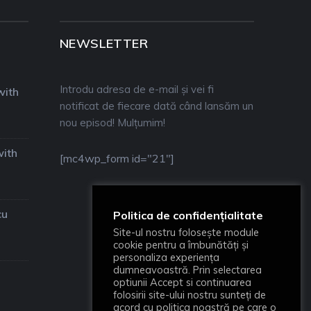
NEWSLETTER
Introdu adresa de e-mail și vei fi
with
notificat de fiecare dată când lansăm un
nou episod! Mulțumim!
with
[mc4wp_form id="21"]
cu
Politica de confidențialitate
Site-ul nostru folosește module
cookie pentru a îmbunătăți și
personaliza experiența
dumneavoastră. Prin selectarea
optiunii Accept si continuarea
folosirii site-ului nostru sunteți de
acord cu politica noastră pe care o