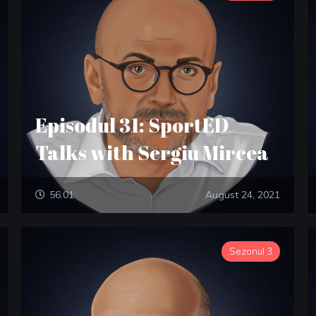
Episodul 31: SportED
Talks with Sergiu Mircea
56:01
August 24, 2021
Sezonul 3