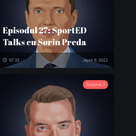
Episodul 27: SportED
Talks cu Sorin Preda
57:32
April 9, 2021
Sezonul 3