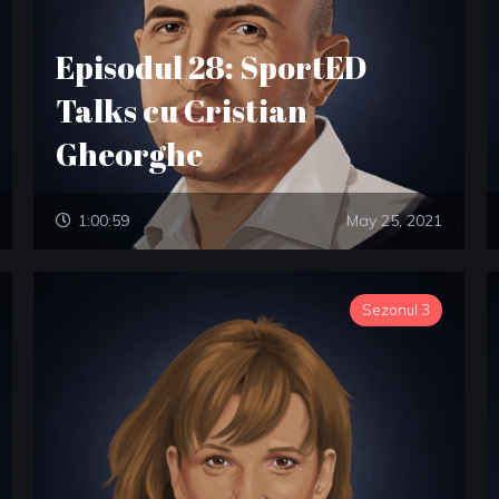
Episodul 28: SportED
Talks cu Cristian
Gheorghe
1:00:59
May 25, 2021
Sezonul 3