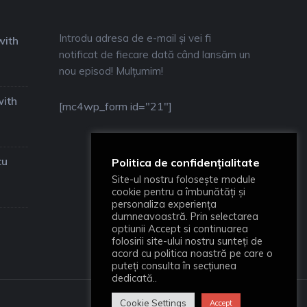
Introdu adresa de e-mail și vei fi
with
notificat de fiecare dată când lansăm un
nou episod! Mulțumim!
with
[mc4wp_form id="21"]
cu
Politica de confidențialitate
Site-ul nostru folosește module
cookie pentru a îmbunătăți și
personaliza experiența
dumneavoastră. Prin selectarea
optiunii Accept si continuarea
folosirii site-ului nostru sunteți de
acord cu politica noastră pe care o
puteți consulta în secțiunea
dedicată..
Cookie Settings
Accept