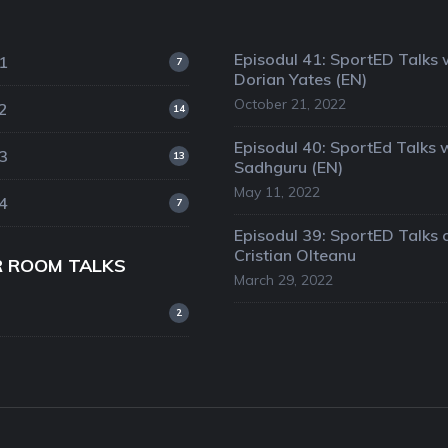
Episodul 41: SportED Talks 
1
7
Dorian Yates (EN)
October 21, 2022
2
14
Episodul 40: SportEd Talks 
3
13
Sadhguru (EN)
May 11, 2022
4
7
Episodul 39: SportED Talks 
Cristian Olteanu
R ROOM TALKS
March 29, 2022
2