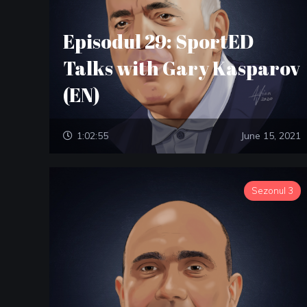
Episodul 29: SportED
Talks with Gary Kasparov
(EN)
1:02:55
June 15, 2021
Sezonul 3