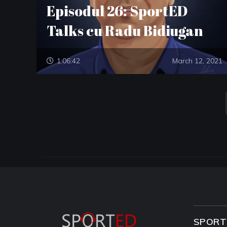
Episodul 26: SportED
Talks cu Radu Bidiugan
1:06:42
March 12, 2021
SPORT