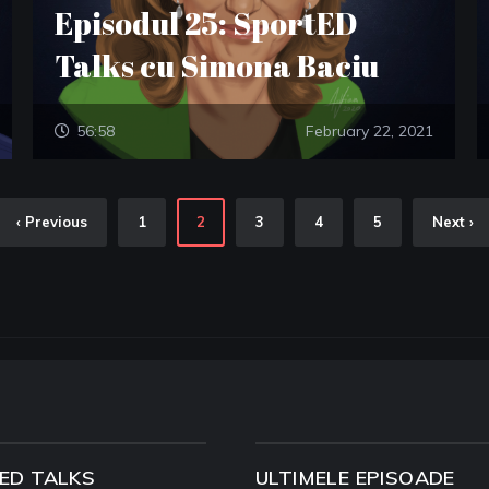
Episodul 25: SportED
Talks cu Simona Baciu
56:58
February 22, 2021
‹ Previous
1
2
3
4
5
Next ›
ED TALKS
ULTIMELE EPISOADE