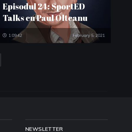
Episodul 24: SportED
Talks cu Paul Olteanu
1:09:42
February 5, 2021
NEWSLETTER