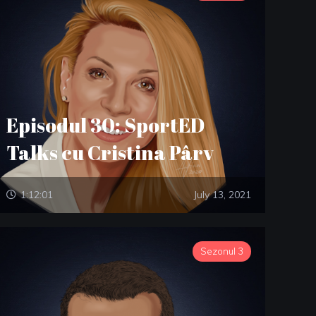
Episodul 30: SportED
Talks cu Cristina Pârv
1:12:01
July 13, 2021
Sezonul 3