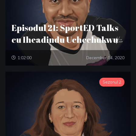
Episodul 21: SportED Talks
cu Iheadindu Uchechukwu
1:02:00
December 14, 2020
Sezonul 2