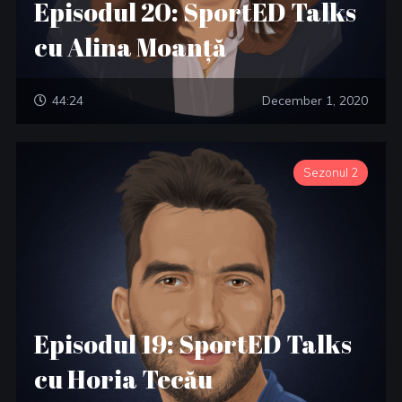
Episodul 20: SportED Talks
cu Alina Moanță
44:24
December 1, 2020
Sezonul 2
Episodul 19: SportED Talks
cu Horia Tecău