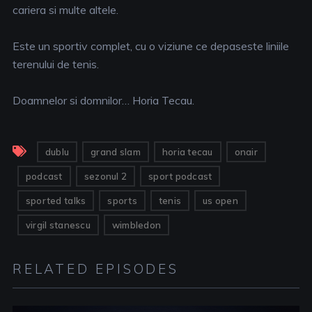
cariera si multe altele.
Este un sportiv complet, cu o viziune ce depaseste liniile
terenului de tenis.
Doamnelor si domnilor… Horia Tecau.
dublu
grand slam
horia tecau
onair
podcast
sezonul 2
sport podcast
sported talks
sports
tenis
us open
virgil stanescu
wimbledon
RELATED EPISODES