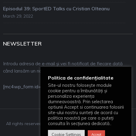
Episodul 39: SportED Talks cu Cristian Olteanu
March 29, 2022
NEWSLETTER
Introdu adresa de e-mail și vei fi notificat de fiecare dată
când lansăm un nou episod! Mulțumim!
Politica de confidențialitate
Site-ul nostru folosește module
[mc4wp_form id="21"]
cookie pentru a îmbunătăți și
personaliza experiența
dumneavoastră. Prin selectarea
optiunii Accept si continuarea folosirii
site-ului nostru sunteți de acord cu
politica noastră pe care o puteți
consulta în secțiunea dedicată..
All rights reserved (C) SportED Talks 2022
Cookie Settings
Accept