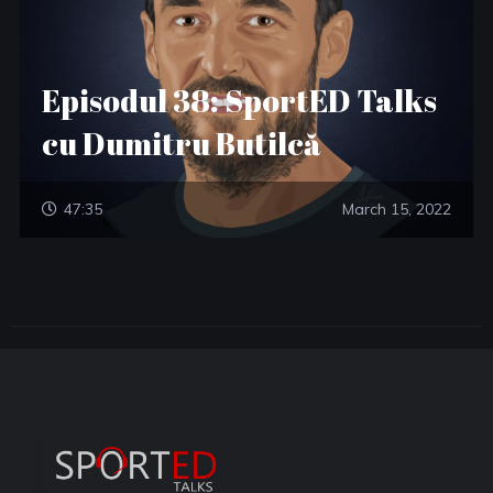
Episodul 38: SportED Talks
cu Dumitru Butilcă
47:35
March 15, 2022